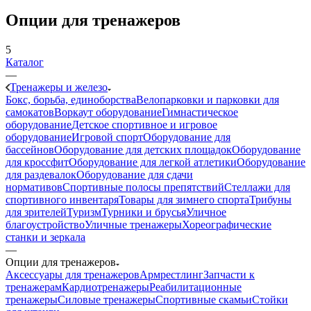
Опции для тренажеров
5
Каталог
—
Тренажеры и железо
Бокс, борьба, единоборства
Велопарковки и парковки для
самокатов
Воркаут оборудование
Гимнастическое
оборудование
Детское спортивное и игровое
оборудование
Игровой спорт
Оборудование для
бассейнов
Оборудование для детских площадок
Оборудование
для кроссфит
Оборудование для легкой атлетики
Оборудование
для раздевалок
Оборудование для сдачи
нормативов
Спортивные полосы препятствий
Стеллажи для
спортивного инвентаря
Товары для зимнего спорта
Трибуны
для зрителей
Туризм
Турники и брусья
Уличное
благоустройство
Уличные тренажеры
Хореографические
станки и зеркала
—
Опции для тренажеров
Аксессуары для тренажеров
Армрестлинг
Запчасти к
тренажерам
Кардиотренажеры
Реабилитационные
тренажеры
Силовые тренажеры
Спортивные скамьи
Стойки