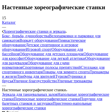
Настенные хореографические станки
15
Каталог
—
Хореографические станки и зеркала
Бокс, борьба, единоборства
Велопарковки и парковки для
самокатов
Воркаут оборудование
Гимнастическое
оборудование
Детское спортивное и игровое
оборудование
Игровой спорт
Оборудование для
бассейнов
Оборудование для детских площадок
Оборудование
для кроссфит
Оборудование для легкой атлетики
Оборудование
для раздевалок
Оборудование для сдачи
нормативов
Спортивные полосы препятствий
Стеллажи для
спортивного инвентаря
Товары для зимнего спорта
Тренажеры
и железо
Трибуны для зрителей
Туризм
Турники и
брусья
Уличное благоустройство
Уличные тренажеры
—
Настенные хореографические станки
Зеркала для танцевальных залов
Напольные хореографические
станки
Переносные хореографические станки
Поручни для
балетных станков и заглушки
Пристенно-напольные
хореографические станки