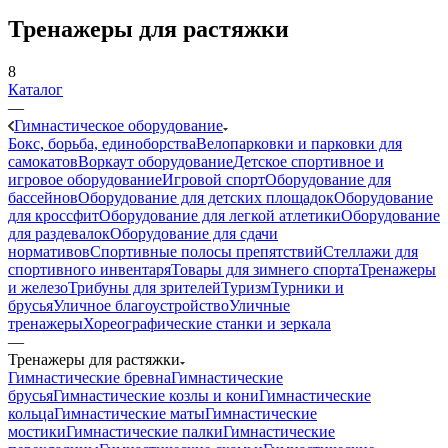
Тренажеры для растяжки
8
Каталог
—
Гимнастическое оборудование
Бокс, борьба, единоборства
Велопарковки и парковки для
самокатов
Воркаут оборудование
Детское спортивное и
игровое оборудование
Игровой спорт
Оборудование для
бассейнов
Оборудование для детских площадок
Оборудование
для кроссфит
Оборудование для легкой атлетики
Оборудование
для раздевалок
Оборудование для сдачи
нормативов
Спортивные полосы препятствий
Стеллажи для
спортивного инвентаря
Товары для зимнего спорта
Тренажеры
и железо
Трибуны для зрителей
Туризм
Турники и
брусья
Уличное благоустройство
Уличные
тренажеры
Хореографические станки и зеркала
—
Тренажеры для растяжки
Гимнастические бревна
Гимнастические
брусья
Гимнастические козлы и кони
Гимнастические
кольца
Гимнастические маты
Гимнастические
мостики
Гимнастические палки
Гимнастические