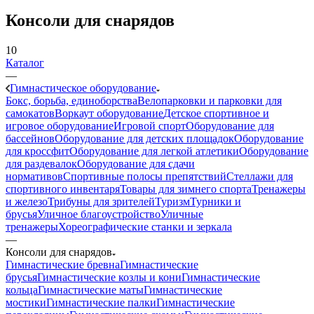
Консоли для снарядов
10
Каталог
—
Гимнастическое оборудование
Бокс, борьба, единоборства
Велопарковки и парковки для
самокатов
Воркаут оборудование
Детское спортивное и
игровое оборудование
Игровой спорт
Оборудование для
бассейнов
Оборудование для детских площадок
Оборудование
для кроссфит
Оборудование для легкой атлетики
Оборудование
для раздевалок
Оборудование для сдачи
нормативов
Спортивные полосы препятствий
Стеллажи для
спортивного инвентаря
Товары для зимнего спорта
Тренажеры
и железо
Трибуны для зрителей
Туризм
Турники и
брусья
Уличное благоустройство
Уличные
тренажеры
Хореографические станки и зеркала
—
Консоли для снарядов
Гимнастические бревна
Гимнастические
брусья
Гимнастические козлы и кони
Гимнастические
кольца
Гимнастические маты
Гимнастические
мостики
Гимнастические палки
Гимнастические