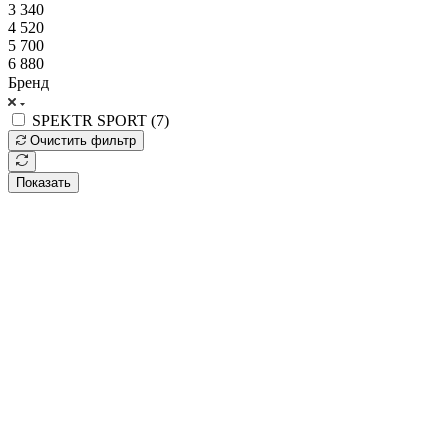
3 340
4 520
5 700
6 880
Бренд
SPEKTR SPORT (
7
)
Очистить фильтр
Показать