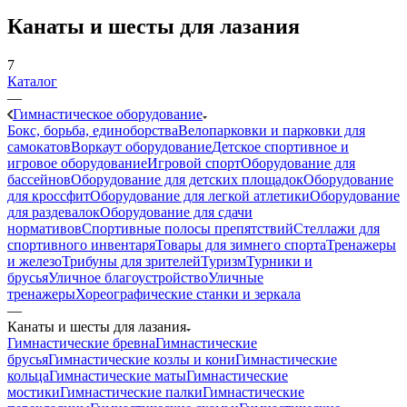
Канаты и шесты для лазания
7
Каталог
—
Гимнастическое оборудование
Бокс, борьба, единоборства
Велопарковки и парковки для
самокатов
Воркаут оборудование
Детское спортивное и
игровое оборудование
Игровой спорт
Оборудование для
бассейнов
Оборудование для детских площадок
Оборудование
для кроссфит
Оборудование для легкой атлетики
Оборудование
для раздевалок
Оборудование для сдачи
нормативов
Спортивные полосы препятствий
Стеллажи для
спортивного инвентаря
Товары для зимнего спорта
Тренажеры
и железо
Трибуны для зрителей
Туризм
Турники и
брусья
Уличное благоустройство
Уличные
тренажеры
Хореографические станки и зеркала
—
Канаты и шесты для лазания
Гимнастические бревна
Гимнастические
брусья
Гимнастические козлы и кони
Гимнастические
кольца
Гимнастические маты
Гимнастические
мостики
Гимнастические палки
Гимнастические