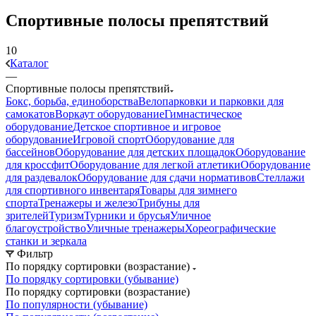
Спортивные полосы препятствий
10
Каталог
—
Спортивные полосы препятствий
Бокс, борьба, единоборства
Велопарковки и парковки для
самокатов
Воркаут оборудование
Гимнастическое
оборудование
Детское спортивное и игровое
оборудование
Игровой спорт
Оборудование для
бассейнов
Оборудование для детских площадок
Оборудование
для кроссфит
Оборудование для легкой атлетики
Оборудование
для раздевалок
Оборудование для сдачи нормативов
Стеллажи
для спортивного инвентаря
Товары для зимнего
спорта
Тренажеры и железо
Трибуны для
зрителей
Туризм
Турники и брусья
Уличное
благоустройство
Уличные тренажеры
Хореографические
станки и зеркала
Фильтр
По порядку сортировки (возрастание)
По порядку сортировки (убывание)
По порядку сортировки (возрастание)
По популярности (убывание)