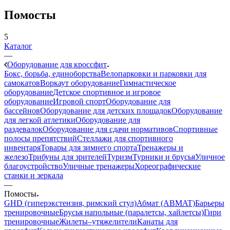
Помосты
5
Каталог
—
Оборудование для кроссфит
Бокс, борьба, единоборства
Велопарковки и парковки для
самокатов
Воркаут оборудование
Гимнастическое
оборудование
Детское спортивное и игровое
оборудование
Игровой спорт
Оборудование для
бассейнов
Оборудование для детских площадок
Оборудование
для легкой атлетики
Оборудование для
раздевалок
Оборудование для сдачи нормативов
Спортивные
полосы препятствий
Стеллажи для спортивного
инвентаря
Товары для зимнего спорта
Тренажеры и
железо
Трибуны для зрителей
Туризм
Турники и брусья
Уличное
благоустройство
Уличные тренажеры
Хореографические
станки и зеркала
—
Помосты
GHD (гиперэкстензия, римский стул)
Абмат (ABMAT)
Барьеры
тренировочные
Брусья напольные (паралетсы, хайлетсы)
Гири
тренировочные
Жилеты–утяжелители
Канаты для