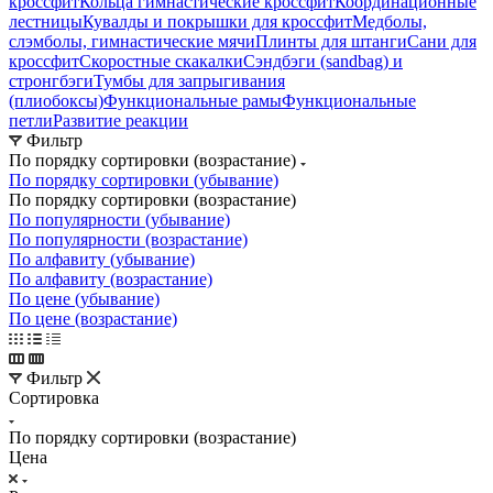
кроссфит
Кольца гимнастические кроссфит
Координационные
лестницы
Кувалды и покрышки для кроссфит
Медболы,
слэмболы, гимнастические мячи
Плинты для штанги
Сани для
кроссфит
Скоростные скакалки
Сэндбэги (sandbag) и
стронгбэги
Тумбы для запрыгивания
(плиобоксы)
Функциональные рамы
Функциональные
петли
Развитие реакции
Фильтр
По порядку сортировки (возрастание)
По порядку сортировки (убывание)
По порядку сортировки (возрастание)
По популярности (убывание)
По популярности (возрастание)
По алфавиту (убывание)
По алфавиту (возрастание)
По цене (убывание)
По цене (возрастание)
Фильтр
Сортировка
По порядку сортировки (возрастание)
Цена