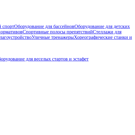
 спорт
Оборудование для бассейнов
Оборудование для детских
нормативов
Спортивные полосы препятствий
Стеллажи для
лагоустройство
Уличные тренажеры
Хореографические станки и
орудование для веселых стартов и эстафет