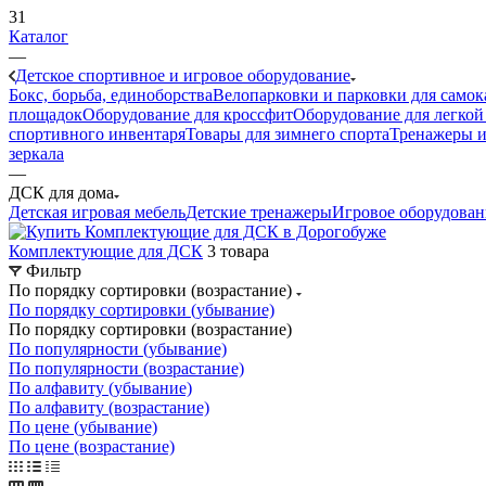
31
Каталог
—
Детское спортивное и игровое оборудование
Бокс, борьба, единоборства
Велопарковки и парковки для самок
площадок
Оборудование для кроссфит
Оборудование для легкой
спортивного инвентаря
Товары для зимнего спорта
Тренажеры и
зеркала
—
ДСК для дома
Детская игровая мебель
Детские тренажеры
Игровое оборудовани
Комплектующие для ДСК
3 товара
Фильтр
По порядку сортировки (возрастание)
По порядку сортировки (убывание)
По порядку сортировки (возрастание)
По популярности (убывание)
По популярности (возрастание)
По алфавиту (убывание)
По алфавиту (возрастание)
По цене (убывание)
По цене (возрастание)