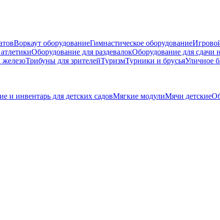
атов
Воркаут оборудование
Гимнастическое оборудование
Игровой
 атлетики
Оборудование для раздевалок
Оборудование для сдачи 
 железо
Трибуны для зрителей
Туризм
Турники и брусья
Уличное б
е и инвентарь для детских садов
Мягкие модули
Мячи детские
Об