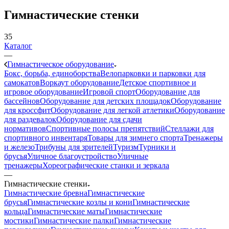
Гимнастические стенки
35
Каталог
—
Гимнастическое оборудование
Бокс, борьба, единоборства
Велопарковки и парковки для
самокатов
Воркаут оборудование
Детское спортивное и
игровое оборудование
Игровой спорт
Оборудование для
бассейнов
Оборудование для детских площадок
Оборудование
для кроссфит
Оборудование для легкой атлетики
Оборудование
для раздевалок
Оборудование для сдачи
нормативов
Спортивные полосы препятствий
Стеллажи для
спортивного инвентаря
Товары для зимнего спорта
Тренажеры
и железо
Трибуны для зрителей
Туризм
Турники и
брусья
Уличное благоустройство
Уличные
тренажеры
Хореографические станки и зеркала
—
Гимнастические стенки
Гимнастические бревна
Гимнастические
брусья
Гимнастические козлы и кони
Гимнастические
кольца
Гимнастические маты
Гимнастические
мостики
Гимнастические палки
Гимнастические